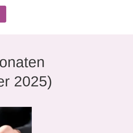
!
Monaten
er 2025)