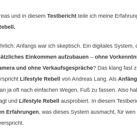
reas und in diesem
Testbericht
teile ich meine Erfahru
Rebell
.
hrlich: Anfangs war ich skeptisch. Ein digitales System,
usätzliches Einkommen aufzubauen
–
ohne Vorkenntn
amera und ohne Verkaufsgespräche
? Das klang fast 
rspricht
Lifestyle Rebell
von Andreas Lang. Als
Anfäng
n ja oft nach einfachen Wegen, Fuß zu fassen. Also ha
agt und
Lifestyle Rebell
ausprobiert. In diesem Testberi
en Erfahrungen
, was dieses System ausmacht, für wen 
verspricht.