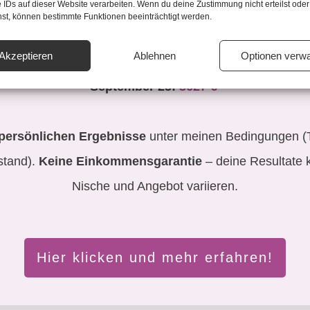
 IDs auf dieser Website verarbeiten. Wenn du deine Zustimmung nicht erteilst oder
Juni 25:
1725 €
hst, können bestimmte Funktionen beeinträchtigt werden.
Juli 25:
2286 €
Akzeptieren
Ablehnen
Optionen verwa
August 25:
2833 €
September 25:
3627 €
persönlichen Ergebnisse
unter meinen Bedingungen 
stand).
Keine Einkommensgarantie
– deine Resultate 
Nische und Angebot variieren.
Hier klicken und mehr erfahren!