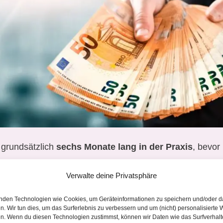
 grundsätzlich
sechs Monate lang in der Praxis
, bevor
spreche. Hier siehst du die Entwicklung meiner Einnah
Verwalte deine Privatsphäre
April 25:
698 €
nden Technologien wie Cookies, um Geräteinformationen zu speichern und/oder d
n. Wir tun dies, um das Surferlebnis zu verbessern und um (nicht) personalisierte
Mai 25:
1187 €
n. Wenn du diesen Technologien zustimmst, können wir Daten wie das Surfverhalt