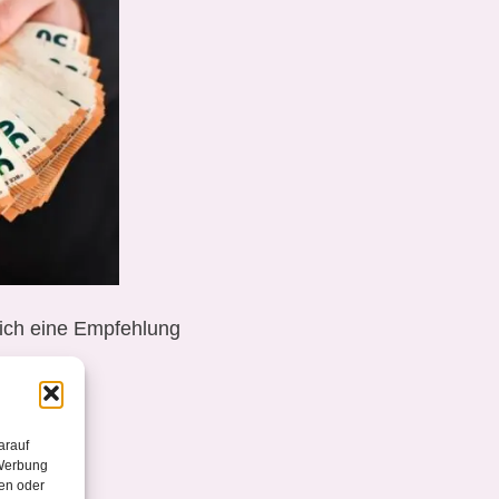
 ich eine Empfehlung
men:
arauf
 Werbung
en oder