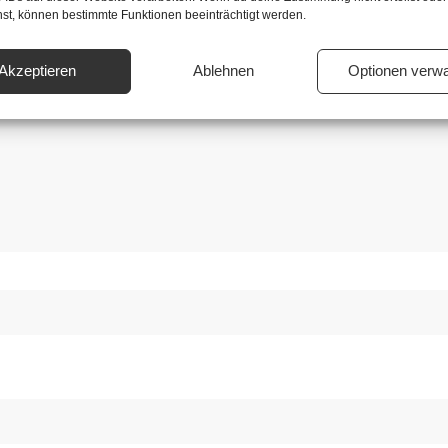
ot be published.
Required fields are marked
hst, können bestimmte Funktionen beeinträchtigt werden.
Akzeptieren
Ablehnen
Optionen verwa